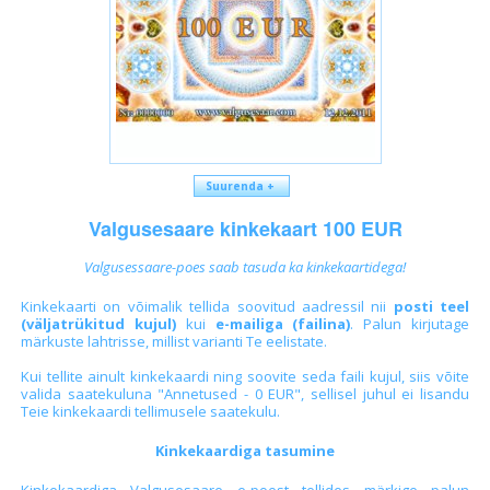
Suurenda +
Valgusesaare kinkekaart 100 EUR
Valgusessaare-poes saab tasuda ka kinkekaartidega!
Kinkekaarti on võimalik tellida soovitud aadressil nii
posti teel
(väljatrükitud kujul)
kui
e-mailiga
(failina)
. Palun kirjutage
märkuste lahtrisse, millist varianti Te eelistate.
Kui tellite ainult kinkekaardi ning soovite seda faili kujul, siis võite
valida saatekuluna "Annetused - 0 EUR", sellisel juhul ei lisandu
Teie kinkekaardi tellimusele saatekulu.
Kinkekaardiga tasumine