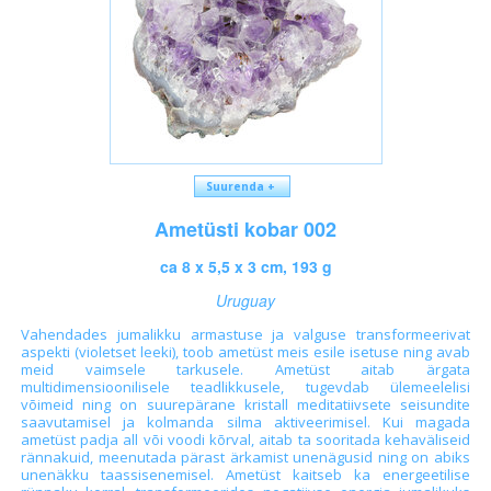
Suurenda +
Ametüsti kobar 002
ca 8 x 5,5 x 3 cm, 193 g
Uruguay
Vahendades jumalikku armastuse ja valguse transformeerivat
aspekti (violetset leeki), toob ametüst meis esile isetuse ning avab
meid vaimsele tarkusele. Ametüst aitab ärgata
multidimensioonilisele teadlikkusele, tugevdab ülemeelelisi
võimeid ning on suurepärane kristall meditatiivsete seisundite
saavutamisel ja kolmanda silma aktiveerimisel. Kui magada
ametüst padja all või voodi kõrval, aitab ta sooritada kehaväliseid
rännakuid, meenutada pärast ärkamist unenägusid ning on abiks
unenäkku taassisenemisel. Ametüst kaitseb ka energeetilise