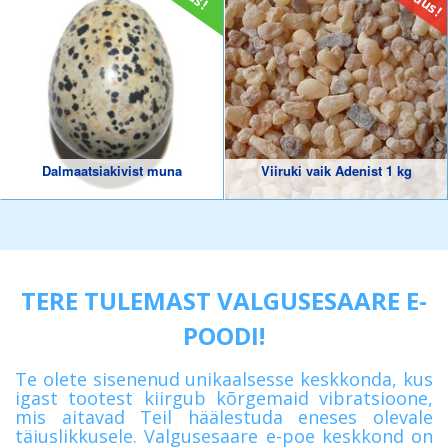
Dalmaatsiakivist muna
Viiruki vaik Adenist 1 kg
TERE TULEMAST VALGUSESAARE E-
POODI!
Te olete sisenenud unikaalsesse keskkonda, kus
igast tootest kiirgub kõrgemaid vibratsioone,
mis aitavad Teil häälestuda eneses olevale
täiuslikkusele. Valgusesaare e-poe keskkond on