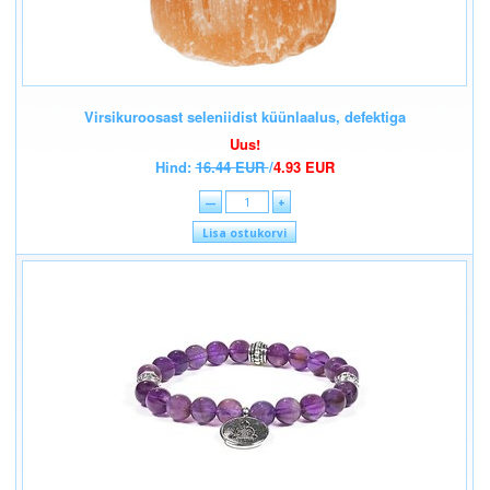
Virsikuroosast seleniidist küünlaalus, defektiga
Uus!
Hind:
16.44 EUR
/
4.93 EUR
—
+
Lisa ostukorvi