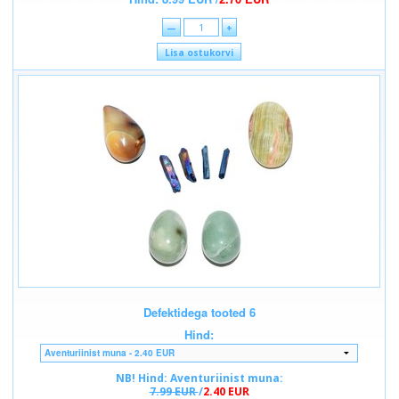
—
+
Lisa ostukorvi
Defektidega tooted 6
Hind:
NB! Hind: Aventuriinist muna:
7.99 EUR
/
2.40 EUR