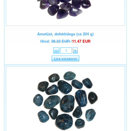
Ametüst, defektidega (ca 204 g)
Hind:
38.22 EUR
/
11.47 EUR
—
+
Lisa ostukorvi