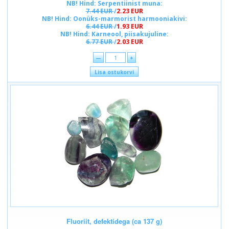
NB! Hind: Serpentiinist muna:
7.44 EUR
/
2.23 EUR
NB! Hind: Oonüks-marmorist harmooniakivi:
6.44 EUR
/
1.93 EUR
NB! Hind: Karneool, piisakujuline:
6.77 EUR
/
2.03 EUR
—
+
Lisa ostukorvi
Fluoriit, defektidega (ca 137 g)