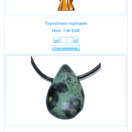
Tiigrisilmast ingliripats
Hind: 7.99 EUR
—
+
Lisa ostukorvi