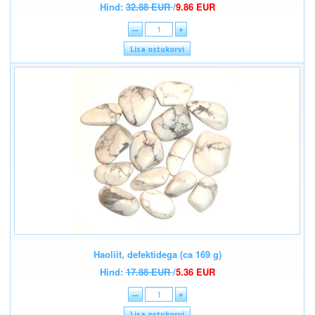
Hind:
32.88 EUR
/
9.86 EUR
—
+
Lisa ostukorvi
Haoliit, defektidega (ca 169 g)
Hind:
17.88 EUR
/
5.36 EUR
—
+
Lisa ostukorvi