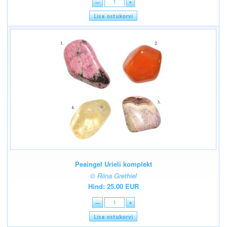
—
+
Lisa ostukorvi
Peaingel Urieli komplekt
© Riina Grethiel
Hind: 25.00 EUR
—
+
Lisa ostukorvi