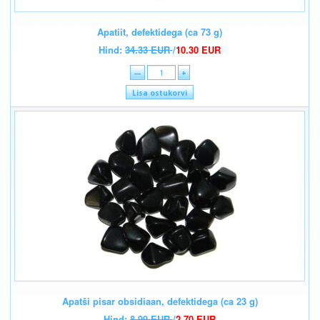
Apatiit, defektidega (ca 73 g)
Hind:
34.33 EUR
/
10.30 EUR
—
+
Lisa ostukorvi
Apatši pisar obsidiaan, defektidega (ca 23 g)
Hind:
8.99 EUR
/
2.70 EUR