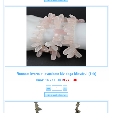
Lisa ostukorvi
Roosast kvartsist ovaalsete kividega käevõrul (1 tk)
Hind:
14.77 EUR
/
9.77 EUR
—
+
Lisa ostukorvi