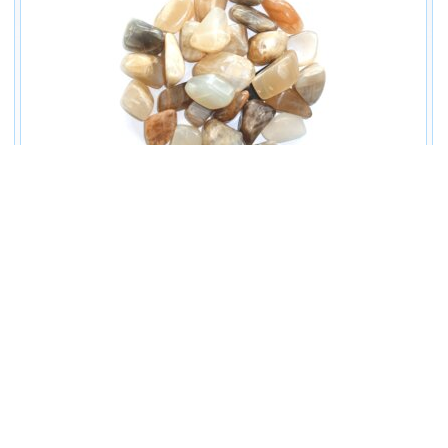
Kuukivi, defektidega (ca 89 g)
Hind:
18.77 EUR
/
5.63 EUR
—
+
Lisa ostukorvi