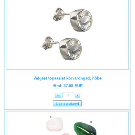
Valgest topaasist kõrvarõngad, hõbe
Hind: 37.55 EUR
—
+
Lisa ostukorvi