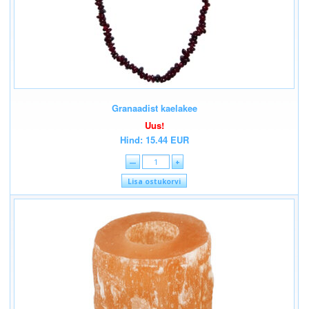
Granaadist kaelakee
Uus!
Hind: 15.44 EUR
—
+
Lisa ostukorvi