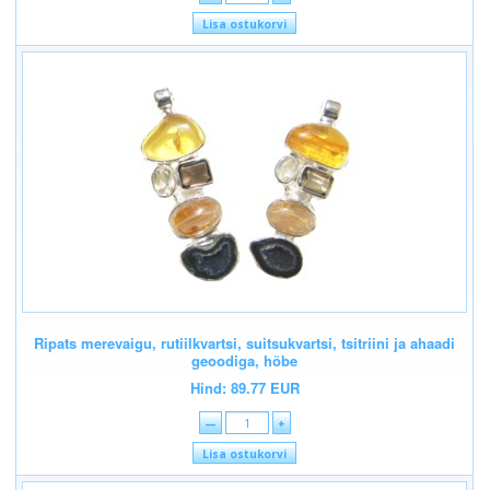
Lisa ostukorvi
Ripats merevaigu, rutiilkvartsi, suitsukvartsi, tsitriini ja ahaadi
geoodiga, hõbe
Hind: 89.77 EUR
—
+
Lisa ostukorvi