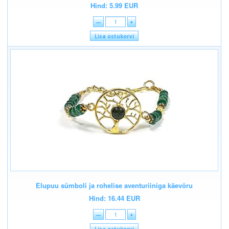
Hind: 5.99 EUR
—
+
Lisa ostukorvi
Elupuu sümboli ja rohelise aventuriiniga käevõru
Hind: 16.44 EUR
—
+