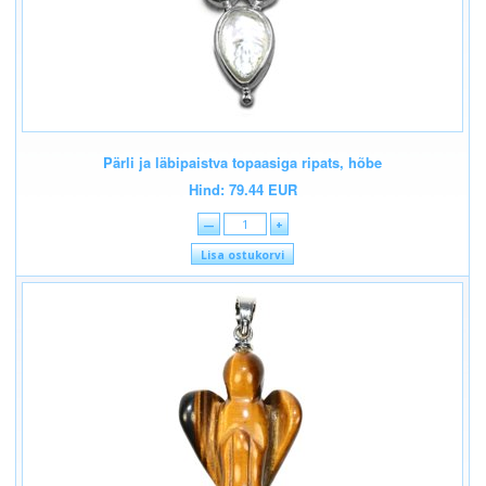
Pärli ja läbipaistva topaasiga ripats, hõbe
Hind: 79.44 EUR
—
+
Lisa ostukorvi