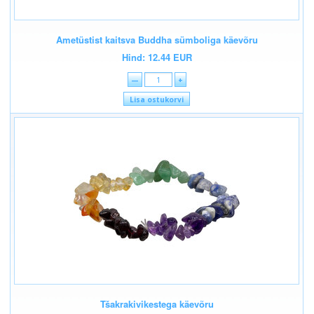
Ametüstist kaitsva Buddha sümboliga käevõru
Hind: 12.44 EUR
—
+
Lisa ostukorvi
Tšakrakivikestega käevõru